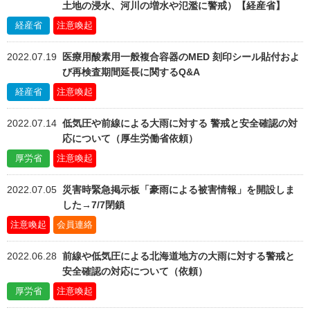
土地の浸水、河川の増水や氾濫に警戒）【経産省】
経産省
注意喚起
2022.07.19
医療用酸素用一般複合容器のMED 刻印シール貼付およ
び再検査期間延長に関するQ&A
経産省
注意喚起
2022.07.14
低気圧や前線による大雨に対する 警戒と安全確認の対
応について（厚生労働省依頼）
厚労省
注意喚起
2022.07.05
災害時緊急掲示板「豪雨による被害情報」を開設しま
した→7/7閉鎖
注意喚起
会員連絡
2022.06.28
前線や低気圧による北海道地方の大雨に対する警戒と
安全確認の対応について（依頼）
厚労省
注意喚起