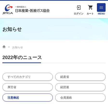
English
ログイン
カート
MENU
お知らせ
HOME
協会案内
お知らせ
2022年のニュース
事業者の方へ
出版物・物品の販売
すべてのカテゴリ
経産省
協会連絡先
厚労省
経団連
注意喚起
会員連絡
産業ガス・医療ガスについて