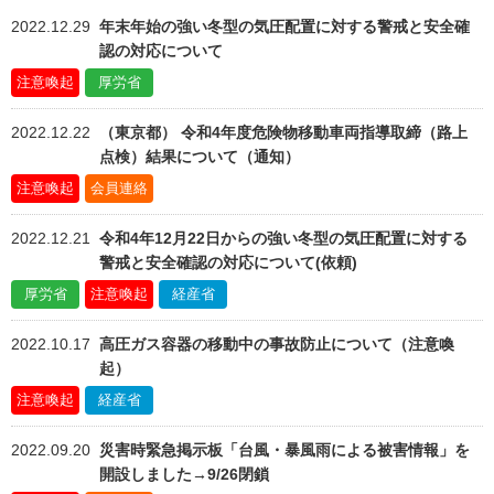
協会案内
2022.12.29
年末年始の強い冬型の気圧配置に対する警戒と安全確
事業者の方へ
認の対応について
注意喚起
厚労省
出版物・物品の販売
2022.12.22
（東京都） 令和4年度危険物移動車両指導取締（路上
セミナー・イベント
点検）結果について（通知）
eラーニング・教育資料
注意喚起
会員連絡
会報誌・本部活動報告
2022.12.21
令和4年12月22日からの強い冬型の気圧配置に対する
警戒と安全確認の対応について(依頼)
地域本部のページ
厚労省
注意喚起
経産省
統計資料
2022.10.17
高圧ガス容器の移動中の事故防止について（注意喚
MGR
起）
注意喚起
経産省
利用規約
プライバシーポリシー
2022.09.20
災害時緊急掲示板「台風・暴風雨による被害情報」を
開設しました→9/26閉鎖
特定商取引法に基づく表記