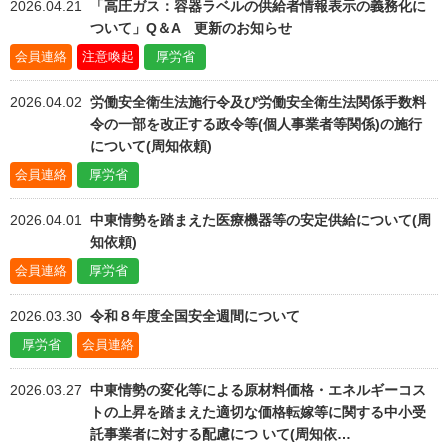
2026.04.21
「高圧ガス：容器ラベルの供給者情報表示の義務化に
ついて」Q＆A 更新のお知らせ
会員連絡
注意喚起
厚労省
2026.04.02
労働安全衛生法施行令及び労働安全衛生法関係手数料
令の一部を改正する政令等(個人事業者等関係)の施行
について(周知依頼)
会員連絡
厚労省
2026.04.01
中東情勢を踏まえた医療機器等の安定供給について(周
知依頼)
会員連絡
厚労省
2026.03.30
令和８年度全国安全週間について
厚労省
会員連絡
2026.03.27
中東情勢の変化等による原材料価格・エネルギーコス
トの上昇を踏まえた適切な価格転嫁等に関する中小受
託事業者に対する配慮につ いて(周知依…