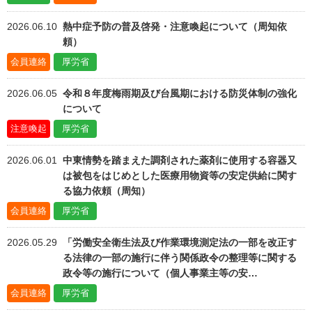
2026.06.10
熱中症予防の普及啓発・注意喚起について（周知依
頼）
会員連絡
厚労省
2026.06.05
令和８年度梅雨期及び台風期における防災体制の強化
について
注意喚起
厚労省
2026.06.01
中東情勢を踏まえた調剤された薬剤に使用する容器又
は被包をはじめとした医療用物資等の安定供給に関す
る協力依頼（周知）
会員連絡
厚労省
2026.05.29
「労働安全衛生法及び作業環境測定法の一部を改正す
る法律の一部の施行に伴う関係政令の整理等に関する
政令等の施行について（個人事業主等の安…
会員連絡
厚労省