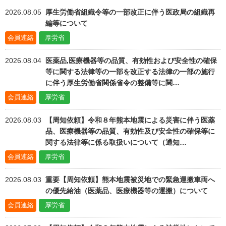
協会案内
2026.08.05
厚生労働省組織令等の一部改正に伴う医政局の組織再
事業者の方へ
編等について
会員連絡
厚労省
出版物・物品の販売
2026.08.04
医薬品,医療機器等の品質、有効性および安全性の確保
セミナー・イベント
等に関する法律等の一部を改正する法律の一部の施行
に伴う厚生労働省関係省令の整備等に関…
eラーニング・教育資料
会員連絡
厚労省
会報誌・本部活動報告
2026.08.03
【周知依頼】令和８年熊本地震による災害に伴う医薬
地域本部のページ
品、医療機器等の品質、有効性及び安全性の確保等に
関する法律等に係る取扱いについて（通知…
統計資料
会員連絡
厚労省
MGR
2026.08.03
重要【周知依頼】熊本地震被災地での緊急運搬車両へ
利用規約
の優先給油（医薬品、医療機器等の運搬）について
プライバシーポリシー
会員連絡
厚労省
特定商取引法に基づく表記