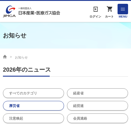
English
ログイン
カート
MENU
お知らせ
HOME
協会案内
お知らせ
2026年のニュース
事業者の方へ
出版物・物品の販売
すべてのカテゴリ
経産省
協会連絡先
厚労省
経団連
注意喚起
会員連絡
産業ガス・医療ガスについて