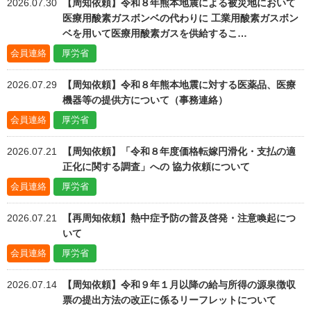
2026.07.30
【周知依頼】令和８年熊本地震による被災地において
医療用酸素ガスボンベの代わりに 工業用酸素ガスボン
ベを用いて医療用酸素ガスを供給するこ…
会員連絡
厚労省
2026.07.29
【周知依頼】令和８年熊本地震に対する医薬品、医療
機器等の提供方について（事務連絡）
会員連絡
厚労省
2026.07.21
【周知依頼】「令和８年度価格転嫁円滑化・支払の適
正化に関する調査」への 協力依頼について
会員連絡
厚労省
2026.07.21
【再周知依頼】熱中症予防の普及啓発・注意喚起につ
いて
会員連絡
厚労省
2026.07.14
【周知依頼】令和９年１月以降の給与所得の源泉徴収
票の提出方法の改正に係るリーフレットについて