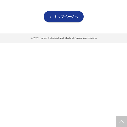
協会案内
事業者の方へ
トップページへ
出版物・物品の販売
セミナー・イベント
©
2026 Japan Industrial and Medical Gases Association
eラーニング・教育資料
会報誌・本部活動報告
地域本部のページ
統計資料
MGR
利用規約
プライバシーポリシー
特定商取引法に基づく表記