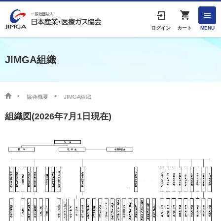
English
ログイン
カート
MENU
JIMGA組織
HOME
協会案内
協会概要
JIMGA組織
組織図(2026年7月1日現在)
事業者の方へ
出版物・物品の販売
協会連絡先
産業ガス・医療ガスについて