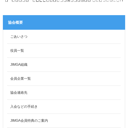
協会案内
事業者の方へ
協会概要
出版物・物品の販売
セミナー・イベント
ごあいさつ
eラーニング・教育資料
役員一覧
会報誌・本部活動報告
JIMGA組織
地域本部のページ
会員企業一覧
統計資料
MGR
協会連絡先
利用規約
入会などの手続き
プライバシーポリシー
JIMGA会員特典のご案内
特定商取引法に基づく表記