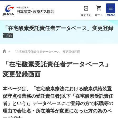
English
ログイン
カート
MENU
「在宅酸素受託責任者データベース」変更登録
画面
HOME
協会案内
「在宅酸素受託責任者データベース」変更登録画面
「在宅酸素受託責任者データベース」
事業者の方へ
変更登録画面
出版物・物品の販売
本ページは、「在宅酸素療法における酸素供給装置
協会連絡先
保守点検業務の受託責任者(以下「在宅酸素受託責任
者」という)」データベースにご登録の方で転職等の
産業ガス・医療ガスについて
理由で会社名・所在地等が変更になった方の為のペ