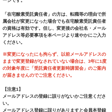
ージです。
協会案内
事業者の方へ
「在宅酸素受託責任者」の方は、転職等の理由で所
属会社が変更になった場合でも在宅酸素受託責任者
出版物・物品の販売
の資格は有効です。但し、変更後の会社名・メール
セミナー・イベント
アドレス等必要事項を
本ページより速やかにご入力
eラーニング・教育資料
ください。
会報誌・本部活動報告
※変更になったにも拘らず、以前メールアドレスの
ままで変更登録がなされていない場合は、3年に1度
地域本部のページ
の対象年度に「受託責任者更新時講習会」のご案内
統計資料
が届きませんので
ご注意ください。
MGR
【注意1】
利用規約
メールアドレスの登録に誤りがないかご注意くださ
プライバシーポリシー
い。
メールアドレス登録に誤りがありますと会員本登録
特定商取引法に基づく表記