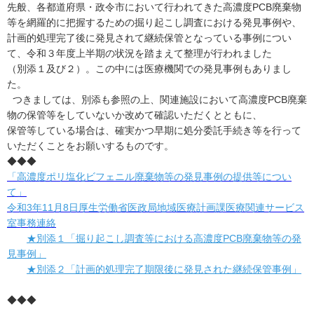
協会案内
先般、各都道府県・政令市において行われてきた高濃度PCB廃棄物
等を網羅的に把握するための掘り起こし調査における発見事例や、
事業者の方へ
計画的処理完了後に発見されて継続保管となっている事例につい
て、令和３年度上半期の状況を踏まえて整理が行われました
出版物・物品の販売
（別添１及び２）。この中には医療機関での発見事例もありまし
た。
セミナー・イベント
つきましては、別添も参照の上、関連施設において高濃度PCB廃棄
物の保管等をしていないか改めて確認いただくとともに、
eラーニング・教育資料
保管等している場合は、確実かつ早期に処分委託手続き等を行って
会報誌・本部活動報告
いただくことをお願いするものです。
◆◆◆
地域本部のページ
「高濃度ポリ塩化ビフェニル廃棄物等の発見事例の提供等につい
て」
統計資料
令和3年11月8日厚生労働省医政局地域医療計画課医療関連サービス
室事務連絡
MGR
★別添１「掘り起こし調査等における
高濃度PCB廃棄物等の発
見事例」
利用規約
★別添２「計画的処理完了期限後に発見された
継続保管事例」
プライバシーポリシー
◆◆◆
特定商取引法に基づく表記