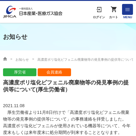
English
ログイン
カート
MENU
お知らせ
HOME
協会案内
お知らせ
高濃度ポリ塩化ビフェニル廃棄物等の発見事例の提供等について(
厚労省
会員連絡
事業者の方へ
高濃度ポリ塩化ビフェニル廃棄物等の発見事例の提
出版物・物品の販売
供等について(厚生労働省）
協会連絡先
2021.11.08
厚生労働省より11月8日付けで「高濃度ポリ塩化ビフェニル廃棄
物等の発見事例の提供等について
」の事務連絡を
拝受しました。
産業ガス・医療ガスについて
高濃度ポリ塩化ビフェニルが使用されている機器等について、今年
度末もしくは来年度末に処分期間が到来することとなります。