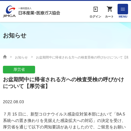
English
ログイン
カート
MENU
お知らせ
HOME
協会案内
お知らせ
お盆期間中に帰省される方への検査受検の呼びかけについて【厚
厚労省
事業者の方へ
お盆期間中に帰省される方への検査受検の呼びかけ
出版物・物品の販売
について【厚労省】
協会連絡先
2022.08.03
７月 15 日に、新型コロナウイルス感染症対策本部において「BA.5
系統への置き換わりを見据えた感染拡大への対応」の決定を受け、
産業ガス・医療ガスについて
厚労省を通じて以下の周知要請がありましたので、ご留意をお願い