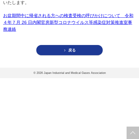
協会案内
いたします。
事業者の方へ
お盆期間中に帰省される方への検査受検の呼びかけについて 令和
４年７月 26 日内閣官房新型コロナウイルス等感染症対策推進室事
出版物・物品の販売
務連絡
セミナー・イベント
戻る
eラーニング・教育資料
会報誌・本部活動報告
©
2026 Japan Industrial and Medical Gases Association
地域本部のページ
統計資料
MGR
利用規約
プライバシーポリシー
特定商取引法に基づく表記