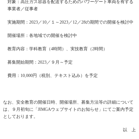
対象：高圧ガス容器を配送するためのパワーゲート車両を有する
事業者／従事者
実施期間：
2023
／
10
／１～
2023
／
12
／
28
の期間での開催を検討中
開催場所：各地域での開催を検討中
教育内容：学科教育（
4
時間）、実技教育（
2
時間）
募集開始期間：
2023
／９月～予定
費用：
10,000
円（税別、テキスト込み）を予定
なお、安全教育の開催日時、開催場所、募集方法等の詳細について
は、９月初旬に「
JIMGA
ウェブサイトのお知らせ」にてご案内予定
としております。
以 上