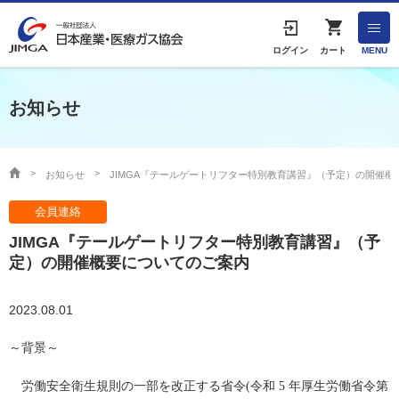
English
ログイン
カート
MENU
お知らせ
HOME
協会案内
お知らせ
JIMGA『テールゲートリフター特別教育講習』（予定）の開催概
会員連絡
事業者の方へ
JIMGA『テールゲートリフター特別教育講習』（予
出版物・物品の販売
定）の開催概要についてのご案内
協会連絡先
2023.08.01
～背景～
産業ガス・医療ガスについて
労働安全衛生規則の一部を改正する省令
(
令和
5
年厚生労働省令第