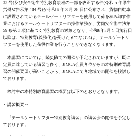
協会案内
33
号
)
及び安全衛生特別教育規程の一部を改正する件
(
令和
5
年厚生
労働省告示第
104
号
)
が令和５年３月
28
日に公布され、貨物自動車
事業者の方へ
に設置されているテールゲートリフターを使用して荷を積み卸す作
業におけるテールゲートリフターの操作業務が、労働安全衛生法第
出版物・物品の販売
59
条第
3
項に基づく特別教育の対象となり、令和
6
年
2月
１日施行日
以降は、特別教育
(
義務化
)
を受けた者でなければ、テールゲートリ
セミナー・イベント
フターを使用した荷役作業を行うことができなくなります。
eラーニング・教育資料
本講習については、陸災防での開催が予定されていますが、既に
会報誌・本部活動報告
定員に達している講習も多く、
JIMGA
会員各位からの本特別教育講
習の開催要望が高いことから、
JIMGA
にて各地域での開催を検討し
地域本部のページ
ております。
統計資料
検討中の本特別教育講習の概要は以下のとおりとなります。
MGR
～講習概要～
利用規約
『テールゲートリフター特別教育講習』の講習会の開催を予定し
プライバシーポリシー
ております。
特定商取引法に基づく表記