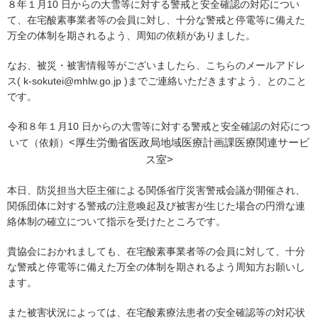
協会案内
８年１月10 日からの大雪等に対する警戒と安全確認の対応につい
て、在宅酸素事業者等の会員に対し、十分な警戒と停電等に備えた
事業者の方へ
万全の体制を期されるよう、
周知の依頼がありました
。
出版物・物品の販売
なお、被災・被害情報等がございましたら、こちらのメールアドレ
ス( k-sokutei@mhlw.go.jp )までご連絡いただきますよう、とのこと
セミナー・イベント
です。
eラーニング・教育資料
令和８年１月10 日からの大雪等に対する警戒と安全確認の対応につ
<
厚生労働省医政局地域医療計画課医療関連サービ
いて（依頼）
会報誌・本部活動報告
ス室>
地域本部のページ
本日、防災担当大臣主催による関係省庁災害警戒会議が開催され、
統計資料
関係団体に対する警戒の注意喚起及び被害が生じた場合の円滑な連
絡体制の確立について指示を受けたところです。
MGR
貴協会におかれましても、在宅酸素事業者等の会員に対して、十分
利用規約
な警戒と停電等に備えた万全の体制を期されるよう周知方お願いし
ます。
プライバシーポリシー
また被害状況によっては、在宅酸素療法患者の安全確認等の対応状
特定商取引法に基づく表記