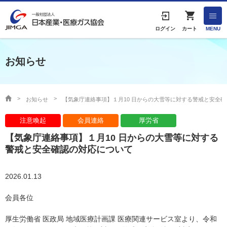
English
ログイン
カート
MENU
お知らせ
HOME
協会案内
お知らせ
【気象庁連絡事項】１月10 日からの大雪等に対する警戒と安全
注意喚起
会員連絡
厚労省
事業者の方へ
【気象庁連絡事項】１月10 日からの大雪等に対する
出版物・物品の販売
警戒と安全確認の対応について
協会連絡先
2026.01.13
会員各位
産業ガス・医療ガスについて
厚生労働省 医政局 地域医療計画課 医療関連サービス室より、令和