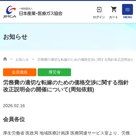
English
ログイン
カート
MENU
お知らせ
HOME
協会案内
お知らせ
労務費の適切な転嫁のための価格交渉に関する指針改正説明会の開
会員連絡
厚労省
事業者の方へ
労務費の適切な転嫁のための価格交渉に関する指針
出版物・物品の販売
改正説明会の開催について(周知依頼)
協会連絡先
2026.02.16
会員各位
産業ガス・医療ガスについて
厚生労働省 医政局 地域医療計画課 医療関連サービス室より、労務