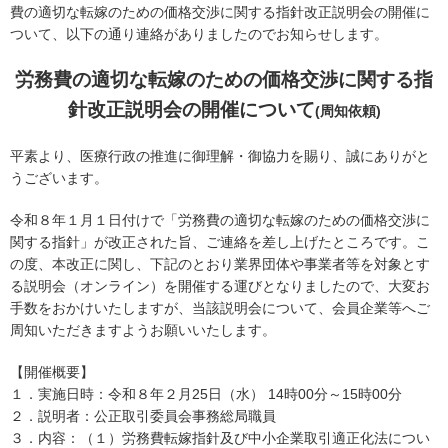
協会案内
費の適切な転嫁のための価格交渉に関する指針改正説明会の開催に
ついて、以下の通り連絡がありましたのでお知らせします。
事業者の方へ
労務費の適切な転嫁のための価格交渉に関する指
出版物・物品の販売
針改正説明会の開催について
(周知依頼)
セミナー・イベント
平素より、医療行政の推進に御理解・御協力を賜り、誠にありがと
eラーニング・教育資料
うございます。
会報誌・本部活動報告
令和８年１月１日付けで「労務費の適切な転嫁のための価格交渉に
関する指針」が改正された旨、ご連絡を差し上げたところです。こ
地域本部のページ
の度、本改正に関し、下記のとおり業界団体や事業者等を対象とす
統計資料
る説明会（オンライン）を開催する運びとなりましたので、大変お
手数をおかけいたしますが、当該説明会について、会員企業等へご
MGR
周知いただきますようお願いいたします。
利用規約
【開催概要】
１．実施日時：令和８年２月25日（水） 14時00分～15時00分
プライバシーポリシー
２．説明者：公正取引委員会事務総局職員
３．内容：（１）労務費転嫁指針及び中小企業取引適正化法につい
特定商取引法に基づく表記