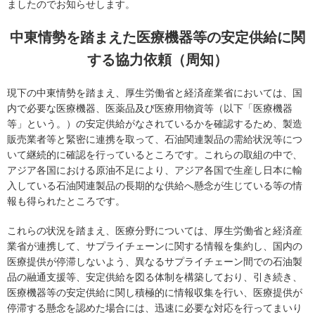
協会案内
ましたのでお知らせします。
事業者の方へ
中東情勢を踏まえた医療機器等の安定供給に関
する協力依頼（周知）
出版物・物品の販売
セミナー・イベント
現下の中東情勢を踏まえ、厚生労働省と経済産業省においては、国
内で必要な医療機器、医薬品及び医療用物資等（以下「医療機器
eラーニング・教育資料
等」という。）の安定供給がなされているかを確認するため、製造
販売業者等と緊密に連携を取って、石油関連製品の需給状況等につ
会報誌・本部活動報告
いて継続的に確認を行っているところです。これらの取組の中で、
アジア各国における原油不足により、アジア各国で生産し日本に輸
地域本部のページ
入している石油関連製品の長期的な供給へ懸念が生じている等の情
統計資料
報も得られたところです。
MGR
これらの状況を踏まえ、医療分野については、厚生労働省と経済産
業省が連携して、サプライチェーンに関する情報を集約し、国内の
利用規約
医療提供が停滞しないよう、異なるサプライチェーン間での石油製
品の融通支援等、安定供給を図る体制を構築しており、引き続き、
プライバシーポリシー
医療機器等の安定供給に関し積極的に情報収集を行い、医療提供が
停滞する懸念を認めた場合には、迅速に必要な対応を行ってまいり
特定商取引法に基づく表記