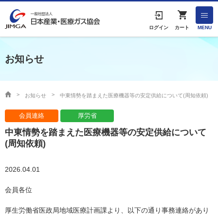
English
ログイン
カート
MENU
お知らせ
HOME
協会案内
お知らせ
中東情勢を踏まえた医療機器等の安定供給について(周知依頼)
会員連絡
厚労省
事業者の方へ
中東情勢を踏まえた医療機器等の安定供給について
出版物・物品の販売
(周知依頼)
協会連絡先
2026.04.01
会員各位
産業ガス・医療ガスについて
厚生労働省医政局地域医療計画課より、以下の通り事務連絡があり