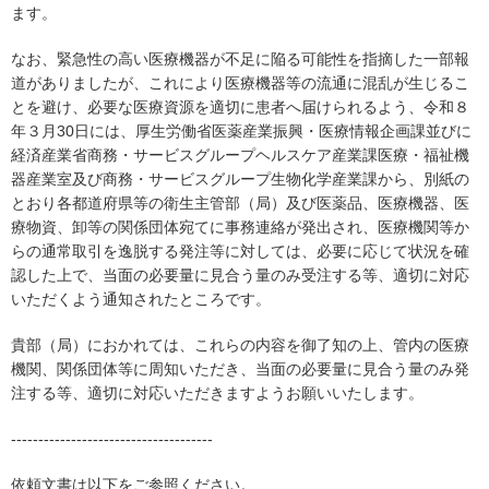
ます。
なお、緊急性の高い医療機器が不足に陥る可能性を指摘した一部報
道がありましたが、これにより医療機器等の流通に混乱が生じるこ
とを避け、必要な医療資源を適切に患者へ届けられるよう、令和８
年３月30日には、厚生労働省医薬産業振興・医療情報企画課並びに
経済産業省商務・サービスグループヘルスケア産業課医療・福祉機
器産業室及び商務・サービスグループ生物化学産業課から、別紙の
とおり各都道府県等の衛生主管部（局）及び医薬品、医療機器、医
療物資、卸等の関係団体宛てに事務連絡が発出され、医療機関等か
らの通常取引を逸脱する発注等に対しては、必要に応じて状況を確
認した上で、当面の必要量に見合う量のみ受注する等、適切に対応
いただくよう通知されたところです。
貴部（局）におかれては、これらの内容を御了知の上、管内の医療
機関、関係団体等に周知いただき、当面の必要量に見合う量のみ発
注する等、適切に対応いただきますようお願いいたします。
-------------------------------------
依頼文書は以下をご参照ください。