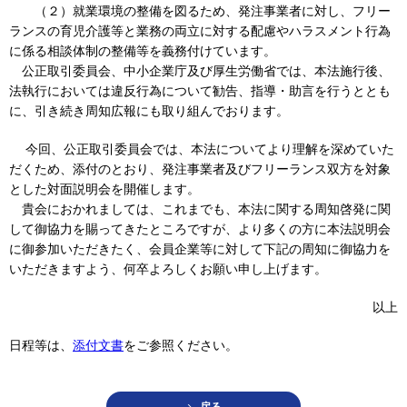
（２）就業環境の整備を図るため、発注事業者に対し、フリー
ランスの育児介護等と業務の両立に対する配慮やハラスメント行為
に係る相談体制の整備等を義務付けています。
公正取引委員会、中小企業庁及び厚生労働省では、本法施行後、
法執行においては違反行為について勧告、指導・助言を行うととも
に、引き続き周知広報にも取り組んでおります。
今回、公正取引委員会では、本法についてより理解を深めていた
だくため、添付のとおり、発注事業者及びフリーランス双方を対象
とした対面説明会を開催します。
貴会におかれましては、これまでも、本法に関する周知啓発に関
して御協力を賜ってきたところですが、より多くの方に本法説明会
に御参加いただきたく、会員企業等に対して下記の周知に御協力を
いただきますよう、何卒よろしくお願い申し上げます。
以上
日程等は、
添付文書
をご参照ください。