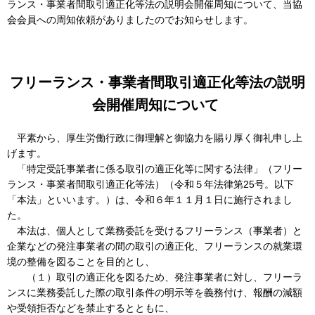
協会案内
ランス・事業者間取引適正化等法の説明会開催周知について、当協
会会員への周知依頼がありましたのでお知らせします
。
事業者の方へ
出版物・物品の販売
フリーランス・事業者間取引適正化等法の説明
セミナー・イベント
会開催周知について
eラーニング・教育資料
平素から、厚生労働行政に御理解と御協力を賜り厚く御礼申し上
会報誌・本部活動報告
げます。
「特定受託事業者に係る取引の適正化等に関する法律」（フリー
地域本部のページ
ランス・事業者間取引適正化等法）（令和５年法律第25号。以下
「本法」といいます。）は、令和６年１１月１日に施行されまし
統計資料
た。
MGR
本法は、個人として業務委託を受けるフリーランス（事業者）と
企業などの発注事業者の間の取引の適正化、フリーランスの就業環
利用規約
境の整備を図ることを目的とし、
（１）取引の適正化を図るため、発注事業者に対し、フリーラ
プライバシーポリシー
ンスに業務委託した際の取引条件の明示等を義務付け、報酬の減額
や受領拒否などを禁止するとともに、
特定商取引法に基づく表記