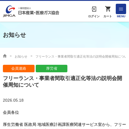
English
ログイン
カート
MENU
お知らせ
HOME
協会案内
お知らせ
フリーランス・事業者間取引適正化等法の説明会開催周知につい
会員連絡
厚労省
事業者の方へ
フリーランス・事業者間取引適正化等法の説明会開
出版物・物品の販売
催周知について
協会連絡先
2026.05.18
会員各位
産業ガス・医療ガスについて
厚生労働省 医政局 地域医療計画課医療関連サービス室から、フリー