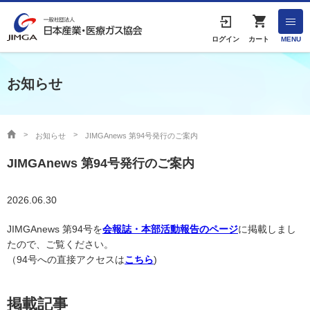
English
ログイン
カート
MENU
お知らせ
HOME
協会案内
お知らせ
JIMGAnews 第94号発行のご案内
JIMGAnews 第94号発行のご案内
事業者の方へ
2026.06.30
出版物・物品の販売
JIMGAnews 第94号を
会報誌・本部活動報告のページ
に掲載しまし
協会連絡先
たので、ご覧ください。
（94号への直接アクセスは
こちら
)
産業ガス・医療ガスについて
掲載記事