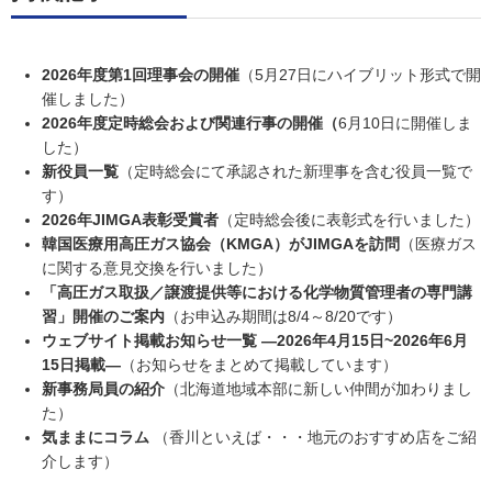
協会案内
事業者の方へ
2026年度第1回理事会の開催
（5月27日にハイブリット形式で開
出版物・物品の販売
催しました）
2026年度定時総会および関連行事の開催（
6月10日に開催しま
セミナー・イベント
した）
新役員一覧
（定時総会にて承認された新理事を含む役員一覧で
eラーニング・教育資料
す）
2026年JIMGA表彰受賞者
（定時総会後に表彰式を行いました）
会報誌・本部活動報告
韓国医療用高圧ガス協会（KMGA）がJIMGAを訪問
（医療ガス
に関する意見交換を行いました）
地域本部のページ
「高圧ガス取扱／譲渡提供等における化学物質管理者の専門講
統計資料
習」開催のご案内
（お申込み期間は8/4～8/20です）
ウェブサイト掲載お知らせ一覧 ―2026年4月15日~2026年6月
MGR
15日掲載―
（お知らせをまとめて掲載しています）
新事務局員の紹介
（北海道地域本部に新しい仲間が加わりまし
利用規約
た）
気ままにコラム
（香川といえば・・・地元のおすすめ店をご紹
プライバシーポリシー
介します）
特定商取引法に基づく表記