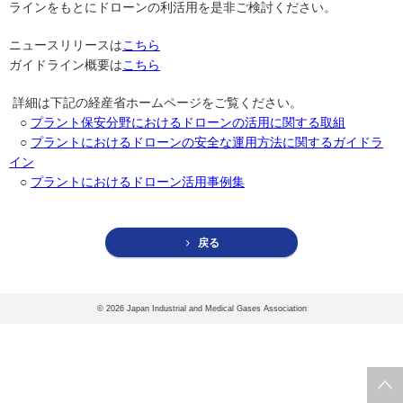
協会案内
ラインをもとにドローンの利活用を是非ご検討ください。
事業者の方へ
ニュースリリースは
こちら
ガイドライン概要は
こちら
出版物・物品の販売
詳細は下記の経産省ホームページをご覧ください。
セミナー・イベント
○
プラント保安分野におけるドローンの活用に関する取組
○
プラントにおけるドローンの安全な運用方法に関するガイドラ
eラーニング・教育資料
イン
○
プラントにおけるドローン活用事例集
会報誌・本部活動報告
地域本部のページ
戻る
統計資料
MGR
©
2026 Japan Industrial and Medical Gases Association
利用規約
プライバシーポリシー
特定商取引法に基づく表記