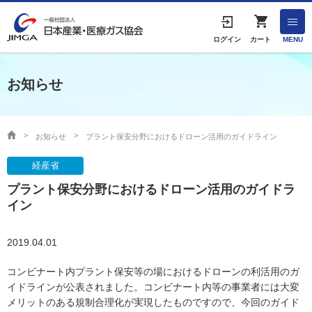
English
ログイン
カート
MENU
お知らせ
HOME
協会案内
お知らせ
プラント保安分野におけるドローン活用のガイドライン
経産省
事業者の方へ
プラント保安分野におけるドローン活用のガイドラ
出版物・物品の販売
イン
協会連絡先
2019.04.01
コンビナート内プラント保安等の場におけるドローンの利活用のガ
イドラインが公表されました。コンビナート内等の事業者には大変
産業ガス・医療ガスについて
メリットのある規制合理化が実現したものですので、今回のガイド