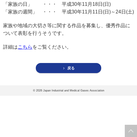
協会案内
「家族の日」 ・・・ 平成30年11月18日(日)
「家族の週間」 ・・・ 平成30年11月11日(日)～24日(土)
事業者の方へ
家族や地域の大切さ等に関する作品を募集し、優秀作品に
出版物・物品の販売
ついて表彰を行うそうです。
セミナー・イベント
詳細は
こちら
をご覧ください。
eラーニング・教育資料
会報誌・本部活動報告
戻る
地域本部のページ
統計資料
©
2026 Japan Industrial and Medical Gases Association
MGR
利用規約
プライバシーポリシー
特定商取引法に基づく表記