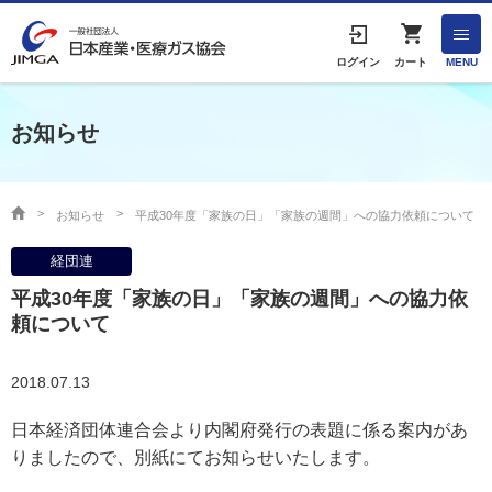
English
ログイン
カート
MENU
お知らせ
HOME
協会案内
お知らせ
平成30年度「家族の日」「家族の週間」への協力依頼について
経団連
事業者の方へ
平成30年度「家族の日」「家族の週間」への協力依
出版物・物品の販売
頼について
協会連絡先
2018.07.13
日本経済団体連合会より内閣府発行の表題に係る案内があ
産業ガス・医療ガスについて
りましたので、別紙にてお知らせいたします。