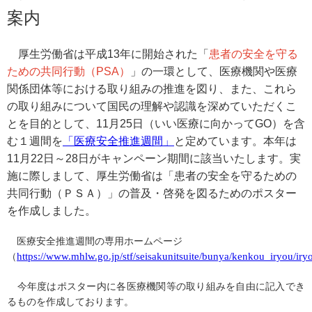
協会案内
案内
事業者の方へ
厚生労働省は平成13年に開始された「
患者の安全を守る
出版物・物品の販売
ための共同行動（PSA）
」の一環として、医療機関や医療
セミナー・イベント
関係団体等における取り組みの推進を図り、また、これら
の取り組みについて国民の理解や認識を深めていただくこ
eラーニング・教育資料
とを目的として、11月25日（いい医療に向かってGO）を含
む１週間を
「医療安全推進週間」
と定めています。本年は
会報誌・本部活動報告
11月22日～28日がキャンペーン期間に該当いたします。実
地域本部のページ
施に際しまして、厚生労働省は「患者の安全を守るための
共同行動（ＰＳＡ）」の普及・啓発を図るためのポスター
統計資料
を作成しました。
MGR
医療安全推進週間の専用ホームページ
利用規約
（
https://www.mhlw.go.jp/stf/seisakunitsuite/bunya/kenkou_iryou/ir
プライバシーポリシー
今年度はポスター内に各医療機関等の取り組みを自由に記入でき
るものを作成しております。
特定商取引法に基づく表記