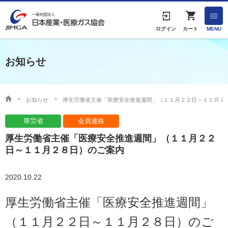
English
ログイン
カート
MENU
お知らせ
HOME
協会案内
お知らせ
厚生労働省主催「医療安全推進週間」（１１月２２日～１１月２
厚労省
会員連絡
事業者の方へ
厚生労働省主催「医療安全推進週間」（１１月２２
出版物・物品の販売
日～１１月２８日）のご案内
協会連絡先
2020.10.22
厚生労働省主催「医療安全推進週間」
産業ガス・医療ガスについて
（１１月２２日～１１月２８日）のご