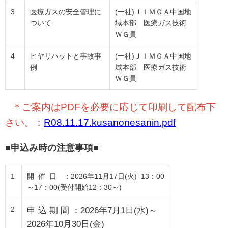
3
医療ガスの安全管理に
(一社)ＪＩＭＧＡ中国地
ついて
域本部 医療ガス技術
ＷＧ員
4
ヒヤリハットと事故事
(一社)ＪＩＭＧＡ中国地
例
域本部 医療ガス技術
ＷＧ員
＊ご案内はPDFを必要に応じて印刷して配布下
さい。：
R08.11.17.kusanonesanin.pdf
■
申込み時の注意事項
■
1
開 催 日 ：2026年11月17日(火) 13：00
～17：00(受付開始12：30～)
2
申 込 期 間 ：2026年7月1日(水
)～
2026年10
月30日(金)