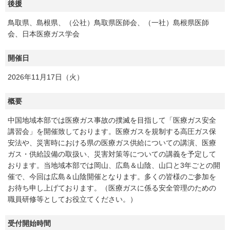
協会案内
後援
鳥取県、島根県、（公社）鳥取県医師会、（一社）島根県医師
事業者の方へ
会、日本医療ガス学会
出版物・物品の販売
開催日
セミナー・イベント
2026年11月17日（火）
eラーニング・教育資料
概要
会報誌・本部活動報告
中国地域本部では医療ガス事故の撲滅を目指して「医療ガス安全
地域本部のページ
講習会」を開催致しております。医療ガスを規制する高圧ガス保
安法や、災害時における県の医療ガス供給についての講演、医療
統計資料
ガス・供給設備の取扱い、災害対策等についての講義を予定して
おります。当地域本部では岡山、広島＆山陰、山口と3年ごとの開
MGR
催で、今回は広島＆山陰開催となります。多くの皆様のご参加を
利用規約
お待ち申し上げております。（医療ガスに係る安全管理のための
職員研修等としてお役立てください。）
プライバシーポリシー
受付開始時間
特定商取引法に基づく表記