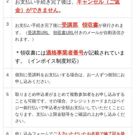
2
キャンセル（ご返
お支払い手続き完了後は、
金）ができません
。
3
受講票
領収書
お支払い手続き完了後に
、
が発行されま
す。（
受講票URL
、
領収書URL
付きのメールが自動送信さ
れます。）
適格事業者番号
＊領収書には
が記載されていま
す。（インボイス制度対応）
4
個別に受講料をお支払いする場合は、お一人ずつ個別にお
申し込みください。
5
取りまとめ申込者がまとめて複数参加者をお申し込みする
ことも可能です。その場合、クレジットカードまたはペイ
ジー銀行払いで申込者が全額お支払いしていただくことに
なります。支払い上限金額等をご確認の上お申し込みくだ
さい。
6
申し込みフォームで
ご入力いただいたお名前で修了証を発