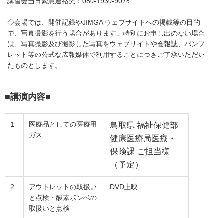
講習会当日緊急連絡先：080-1930-9078
◇会場では、開催記録やJIMGA ウェブサイトへの掲載等の目的
で、写真撮影を行う場合があります。特別にお申し出のない場合
は、写真撮影及び撮影した写真をウェブサイトや会報誌、パンフ
レット等の公式な広報媒体で利用することにつきご了承いただい
たものとします。
■
講演内容
■
1
医療品としての医療用
鳥取県 福祉保健部
ガス
健康医療局医療・
保険課 ご担当様
（予定）
2
アウトレットの取扱い
DVD上映
と点検・酸素ボンベの
取扱いと点検