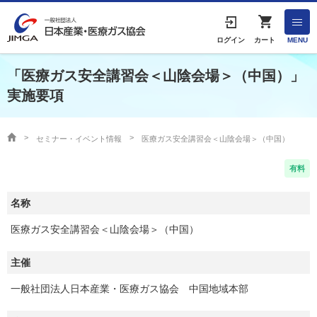
English
ログイン
カート
MENU
「医療ガス安全講習会＜山陰会場＞（中国）」
実施要項
HOME
協会案内
セミナー・イベント情報
医療ガス安全講習会＜山陰会場＞（中国）
事業者の方へ
有料
名称
出版物・物品の販売
医療ガス安全講習会＜山陰会場＞（中国）
協会連絡先
主催
一般社団法人日本産業・医療ガス協会 中国地域本部
産業ガス・医療ガスについて